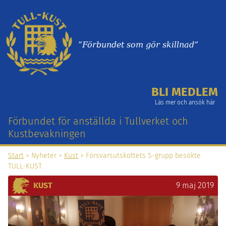
”Förbundet som gör skillnad”
BLI MEDLEM
Läs mer och ansök här
Förbundet för anställda i Tullverket och
Kustbevakningen
Start
> Nyheter >
Kust
> Försvarsutskottets S-grupp besökte
TULL-KUST
KUST
9 maj 2019