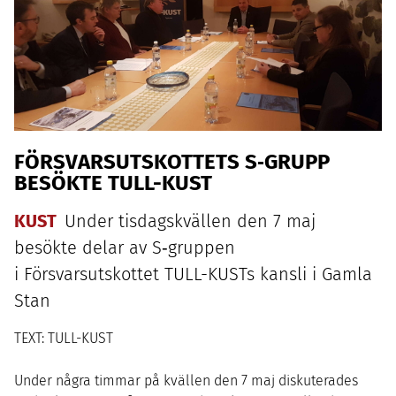
FÖRSVARSUTSKOTTETS S‑GRUPP
BESÖKTE
TULL-KUST
KUST
Under tisdagskvällen den
7
maj
besökte delar av S‑gruppen
i Försvarsutskottet TULL-KUSTs kansli i Gamla
Stan
TEXT: TULL-KUST
Under några timmar på kvällen den
7
maj diskuterades