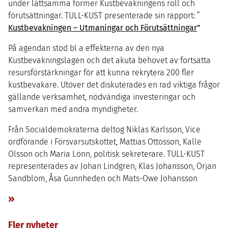
under lättsamma former Kustbevakningens roll och
förutsättningar.
TULL-KUST
presenterade sin rapport: ”
Kustbevakningen – Utmaningar och Förutsättningar
”
På agendan stod bl a effekterna av den nya
Kustbevakningslagen och det akuta behovet av fortsatta
resursförstärkningar för att kunna rekrytera
200
fler
kustbevakare. Utöver det diskuterades en rad viktiga frågor
gällande verksamhet, nödvändiga investeringar och
samverkan med andra myndigheter.
Från Socialdemokraterna deltog Niklas Karlsson, Vice
ordförande i Försvarsutskottet, Mattias Ottosson, Kalle
Olsson och Maria Lönn, politisk sekreterare.
TULL-KUST
representerades av Johan Lindgren, Klas Johansson, Örjan
Sandblom, Åsa Gunnheden och Mats-Owe Johansson
»
Fler nyheter