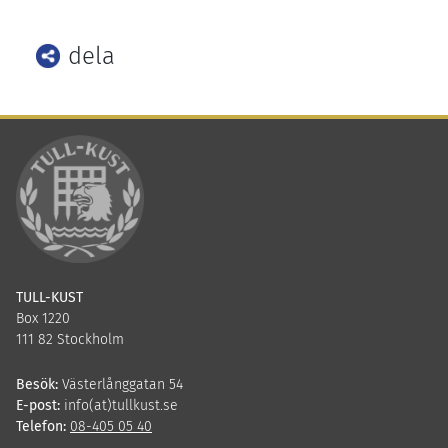
dela
Facebook
Twitter
LinkedIn
TULL-KUST
Box 1220
111 82 Stockholm
Besök:
Västerlånggatan 54
E-post:
info(at)tullkust.se
Telefon:
08-405 05 40