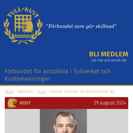
”Förbundet som gör skillnad”
BLI MEDLEM
Läs mer och ansök här
Förbundet för anställda i Tullverket och
Kustbevakningen
Start
> Nyheter >
Kust
> Henrik Jonsson ny överdirektör på…
KUST
29 augusti 2024