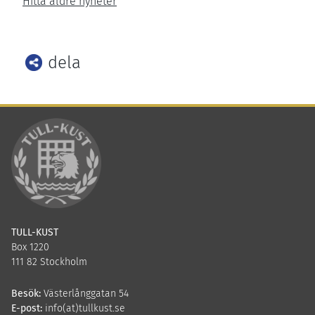
Hitta äldre nyheter
dela
Facebook
Twitter
LinkedIn
TULL-KUST
Box 1220
111 82 Stockholm
Besök:
Västerlånggatan 54
E-post:
info(at)tullkust.se