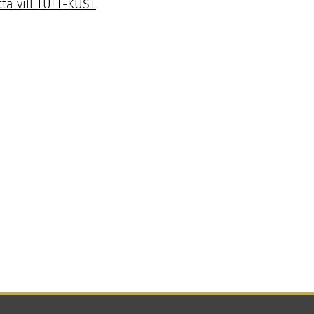
tta vill TULL-KUST
ok
n