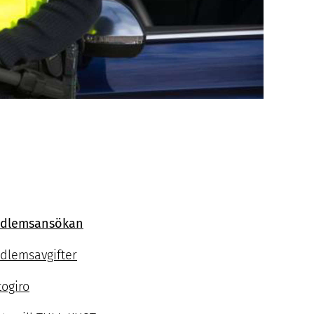
dlemsansökan
dlemsavgifter
togiro