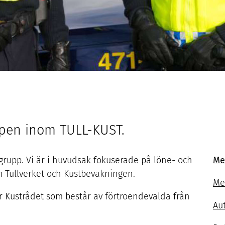
apen inom
TULL-KUST
.
r grupp. Vi är i huvudsak fokuserade på löne- och
Me
m Tullverket och Kustbevakningen.
Me
ler Kustrådet som består av förtroendevalda från
Au