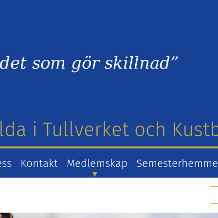
det som gör skillnad”
lda i Tullverket och Kus
ess
Kontakt
Medlemskap
Semesterhemm