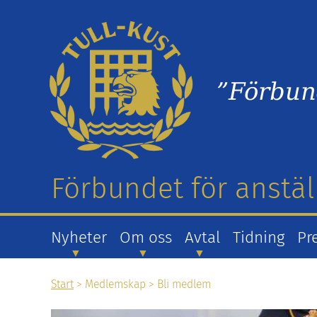
”Förbun
Förbundet för anstäl
Nyheter
Om oss
Avtal
Tidning
Pr
Start
>
Medlemskap
>
Bli medlem