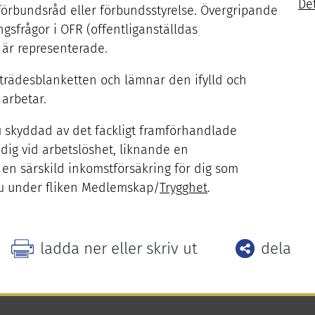
De
rbundsråd eller förbundsstyrelse. Övergripande
gsfrågor i
OFR
(offentliganställdas
 är representerade.
nträdesblanketten och lämnar den ifylld och
 arbetar.
u skyddad av det fackligt framförhandlade
dig vid arbetslöshet, liknande en
 en särskild inkomstförsäkring för dig som
du under fliken Medlemskap/​
Trygghet
.
Facebo
ladda ner eller skriv ut
dela
Twitter
LinkedI