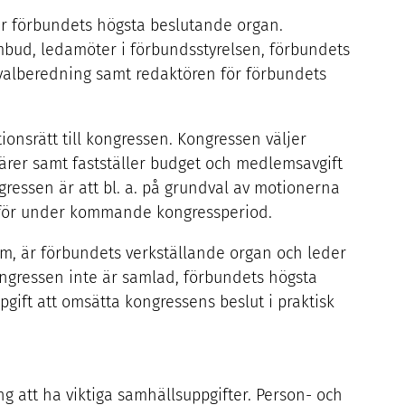
r förbundets högsta beslutande organ.
mbud, ledamöter i förbundsstyrelsen, förbundets
, valberedning samt redaktören för förbundets
onsrätt till kongressen. Kongressen väljer
närer samt fastställer budget och medlemsavgift
gressen är att bl. a. på grundval av motionerna
ka för under kommande kongressperiod.
lm, är förbundets verkställande organ och leder
ongressen inte är samlad, förbundets högsta
gift att omsätta kongressens beslut i praktisk
g att ha viktiga samhällsuppgifter. Person- och