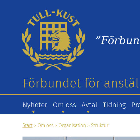
”Förbun
Förbundet för anstäl
Nyheter
Om oss
Avtal
Tidning
Pr
Start
>
Om oss
>
Organisation
>
Struktur