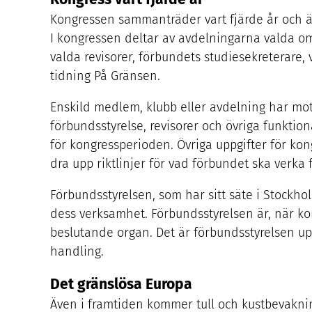
Kongressen sammanträder vart fjärde år och ä
I kongressen deltar av avdelningarna valda o
valda revisorer, förbundets studiesekreterare
tidning På Gränsen.
Enskild medlem, klubb eller avdelning har moti
förbundsstyrelse, revisorer och övriga funktio
för kongressperioden. Övriga uppgifter för kon
dra upp riktlinjer för vad förbundet ska ver
Förbundsstyrelsen, som har sitt säte i Stockho
dess verksamhet. Förbundsstyrelsen är, när k
beslutande organ. Det är förbundsstyrelsen upp
handling.
Det gränslösa Europa
Även i framtiden kommer tull och kustbevaknin