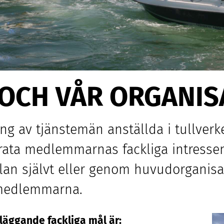
OCH VÅR ORGANIS
g av tjänstemän anställda i tullverk
varata medlemmarnas fackliga intresse
an självt eller genom huvudorganisa
 medlemmarna.
dläggande fackliga mål är: