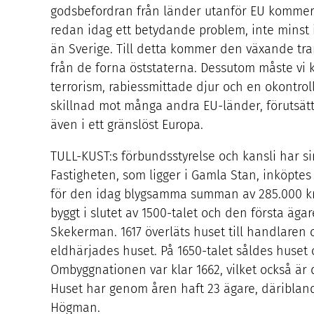
godsbefordran från länder utanför
EU
kommer 
redan idag ett betydande problem, inte minst 
än Sverige. Till detta kommer den växande tran
från de forna öststaterna. Dessutom måste vi k
terrorism, rabiessmittade djur och en okontrolle
skillnad mot många andra EU-länder, förutsättn
även i ett gränslöst Europa.
TULL-KUST
:s förbundsstyrelse och kansli har 
Fastigheten, som ligger i Gamla Stan, inköpte
för den idag blygsamma summan av
285
.
000
kr
byggt i slutet av
1500
-talet och den första äga
Skekerman.
1617
överläts huset till handlaren
eldhärjades huset. På
1650
-talet såldes huset
Ombyggnationen var klar
1662
, vilket också är
Huset har genom åren haft
23
ägare, däriblan
Högman.