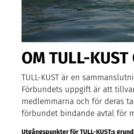
OM
TULL-KUST
TULL-KUST
är en sammanslutnin
Förbundets uppgift är att till
medlemmarna och för deras tal
förbundet bindande avtal för
Utgångspunkter för
TULL-KUST
:s grun