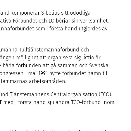
inland komponerar Sibelius sitt odödliga
erativa Förbundet och
LO
börjar sin verksamhet.
annaförbundet som i första hand utgjordes av
llmänna Tulltjänstemannaförbund och
ngen möjlighet att organisera sig. Åttio år
e båda förbunden att gå samman och Svenska
kongressen i maj
1991
bytte förbundet namn till
edlemmarnas arbetsområden.
und Tjänstemännens Centralorganisation (
TCO
).
T
med i första hand sju andra TCO-förbund inom