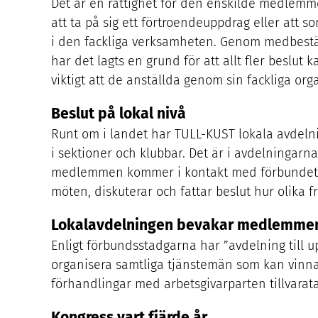
Det är en rättighet för den enskilde medlemmen 
att ta på sig ett förtroendeuppdrag eller att 
i den fackliga verksamheten. Genom medbes
har det lagts en grund för att allt fler beslut 
viktigt att de anställda genom sin fackliga or
Beslut på lokal nivå
Runt om i landet har
TULL-KUST
lokala avdeln
i sektioner och klubbar. Det är i avdelningar
medlemmen kommer i kontakt med förbundets
möten, diskuterar och fattar beslut hur olika 
Lokalavdelningen bevakar medlemmen
Enligt förbundsstadgarna har
”
avdelning till 
organisera samtliga tjänstemän som kan vinna
förhandlingar med arbetsgivarparten tillvara
Kongress vart fjärde år