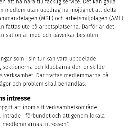
att ha nära till facklig service. Det kan gälla
som medlem utan uppdrag ha möjlighet att delta
tämmandelagen (
MBL
) och arbetsmiljölagen (
AML
)
kan fattas ute på arbetsplatserna. Därför är det
ganisation är med och påverkar besluten.
ingar som i sin tur kan vara uppdelade
na, sektionerna och klubbarna den enskilde
 verksamhet. Där träffas medlemmarna på
frågor och problem skall behandlas.
s intresse
uppgift att inom sitt verksamhetsområde
 inträde i förbundet och att genom lokala
ta medlemmarnas intressen”.