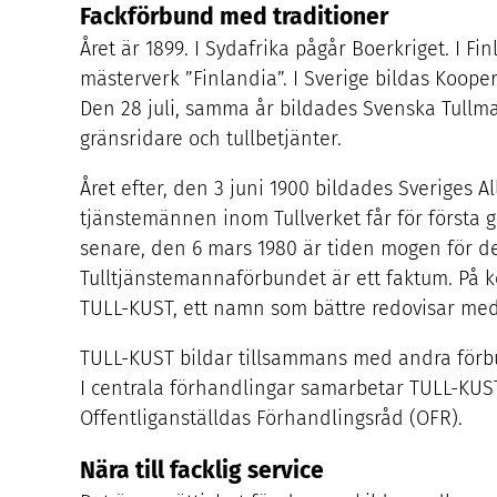
Fackförbund med traditioner
Året är
1899
. I Sydafrika pågår Boerkriget. I F
mästerverk
”
Finlandia”. I Sverige bildas Koop
Den
28
juli, samma år bildades Svenska Tullm
gränsridare och tullbetjänter.
Året efter, den
3
juni
1900
bildades Sveriges A
tjänstemännen inom Tullverket får för första gå
senare, den
6
mars
1980
är tiden mogen för d
Tulltjänstemannaförbundet är ett faktum. På 
TULL-KUST
, ett namn som bättre redovisar m
TULL-KUST
bildar tillsammans med andra förb
I centrala förhandlingar samarbetar
TULL-KUS
Offentliganställdas Förhandlingsråd (
OFR
).
Nära till facklig service