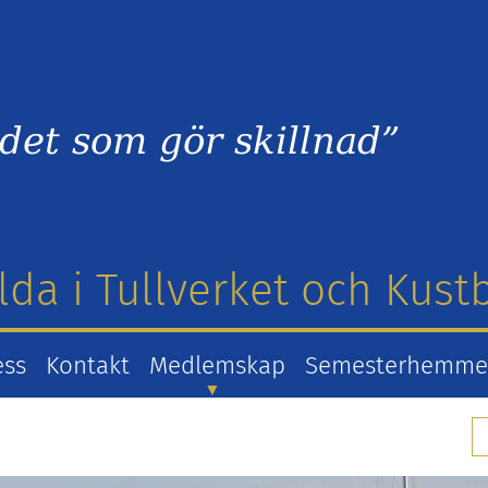
det som gör skillnad”
lda i Tullverket och Kus
ess
Kontakt
Medlemskap
Semesterhemm