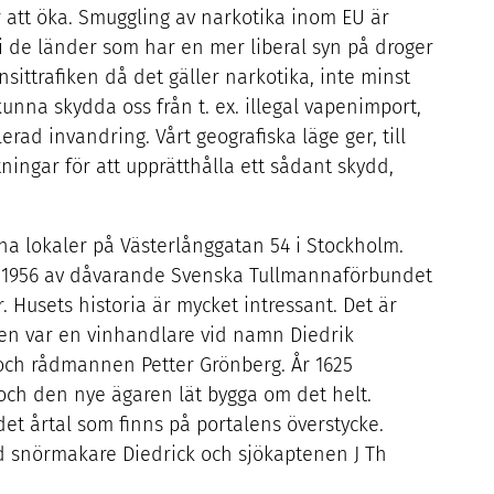
att öka. Smuggling av narkotika inom
EU
är
i de länder som har en mer liberal syn på droger
sittrafiken då det gäller narkotika, inte minst
unna skydda oss från t. ex. illegal vapenimport,
rad invandring. Vårt geografiska läge ger, till
ingar för att upprätthålla ett sådant skydd,
sina lokaler på Västerlånggatan
54
i Stockholm.
s
1956
av dåvarande Svenska Tullmannaförbundet
. Husets historia är mycket intressant. Det är
ren var en vinhandlare vid namn Diedrik
 och rådmannen Petter Grönberg. År
1625
 och den nye ägaren lät bygga om det helt.
 det årtal som finns på portalens överstycke.
d snörmakare Diedrick och sjökaptenen J Th