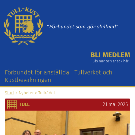
”Förbundet som gör skillnad”
BLI MEDLEM
Läs mer och ansök här
Förbundet för anställda i Tullverket och
Kustbevakningen
Start
>
Nyheter
>
Tullrådet
TULL
21 maj 2026