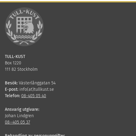
TULL-KUST
Box 1220
111 82 Stockholm
Besök:
Västerlånggatan 54
E-post:
info(at)tullkust.se
Telefon:
08-405 05 40
Ansvarig utgivare:
Johan Lindgren
08
–
405
05
37
Behandling av personuppgifter