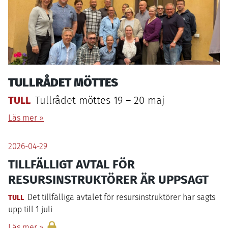
TULLRÅDET MÖTTES
TULL
Tullrådet möttes
19
–
20
maj
Läs mer »
2026-04-29
TILLFÄLLIGT
AVTAL
FÖR
RESURSINSTRUKTÖRER
ÄR
UPPSAGT
Det tillfälliga avtalet för resursinstruktörer har sagts
TULL
upp till
1
juli
Läs mer »