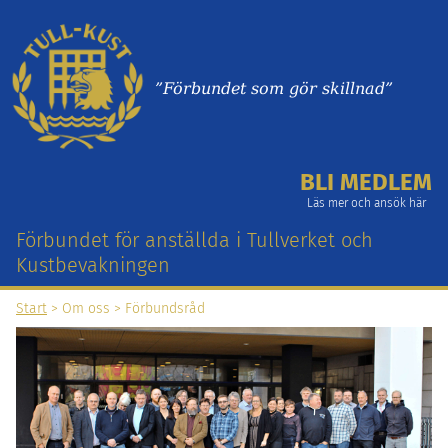
”Förbundet som gör skillnad”
BLI MEDLEM
Läs mer och ansök här
Förbundet för anställda i Tullverket och
Kustbevakningen
Start
>
Om oss
>
Förbundsråd