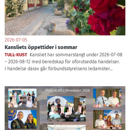
2026-07-05
Kansliets öppettider i sommar
TULL-KUST
Kansliet har sommarstängt under
2026
-
07
-
08
–
2026
-
08
-
12
med beredskap för oförutsedda händelser.
I händelse därav går förbundsstyrelsens ledamöter…