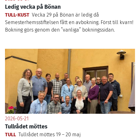
Ledig vecka på Bönan
TULL-KUST
Vecka
29
på Bönan är ledig då
Semesterhemsstiftelsen fått en avbokning. Först till kvarn!
Bokning görs genom den
”
vanliga” bokningssidan.
2026-05-21
Tullrådet möttes
TULL
Tullrådet möttes
19
–
20
maj