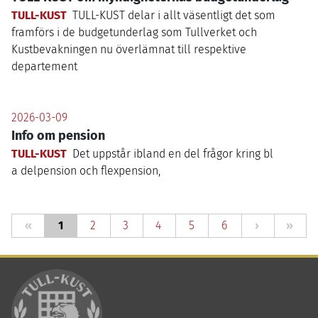
TULL-KUST
TULL-KUST
delar i allt väsentligt det som
framförs i de budgetunderlag som Tullverket och
Kustbevakningen nu överlämnat till respektive
departement
2026-03-09
Info om pension
TULL-KUST
Det uppstår ibland en del frågor kring bl
a delpension och flexpension,
«
1
2
3
4
5
6
›
»