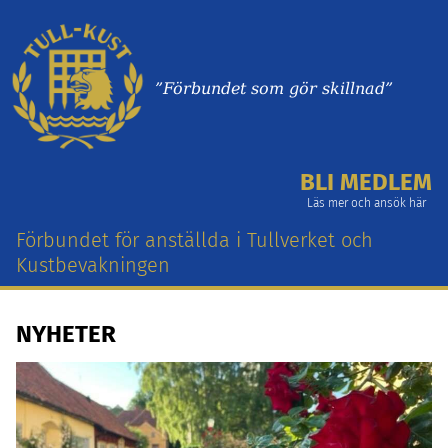
”Förbundet som gör skillnad”
BLI MEDLEM
Läs mer och ansök här
Förbundet för anställda i Tullverket och
Kustbevakningen
NYHETER