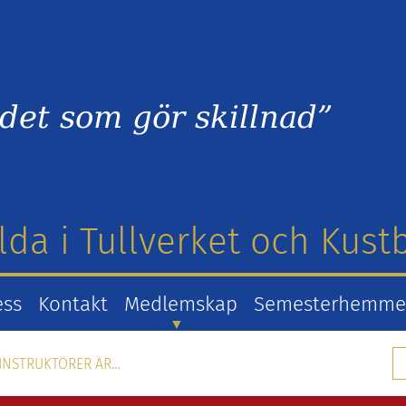
det som gör skillnad”
lda i Tullverket och Kus
ess
Kontakt
Medlemskap
Semesterhemm
SINSTRUKTÖRER ÄR…