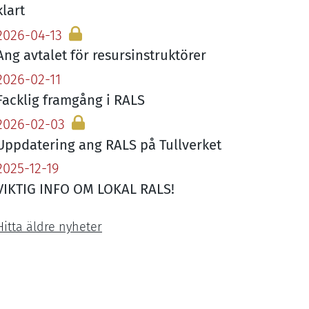
klart
2026-04-13
Ang avtalet för resursinstruktörer
2026-02-11
Facklig framgång i
RALS
2026-02-03
Uppdatering ang
RALS
på Tullverket
2025-12-19
VIKTIG
INFO
OM
LOKAL
RALS
!
Hitta äldre nyheter
ok