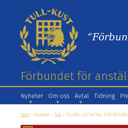
”Förbun
Förbundet för anstäl
Nyheter
Om oss
Avtal
Tidning
Pr
Start
> Nyheter >
Tull
> TILLFÄLLIGT AVTAL FÖR RESUR