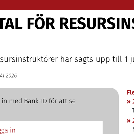
TAL
FÖR
RESURSIN
resursinstruktörer har sagts upp till
1
j
AJ 2026
F
a in med Bank-ID för att se
gga in