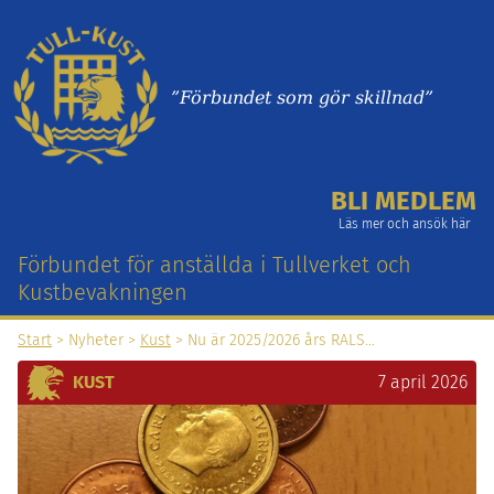
”Förbundet som gör skillnad”
BLI MEDLEM
Läs mer och ansök här
Förbundet för anställda i Tullverket och
Kustbevakningen
Start
> Nyheter >
Kust
> Nu är 2025/2026 års RALS…
KUST
7 april 2026