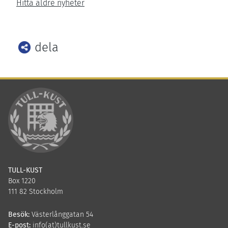
Hitta äldre nyheter
dela
Facebook
Twitter
LinkedIn
TULL-KUST
Box 1220
111 82 Stockholm
Besök:
Västerlånggatan 54
E-post:
info(at)tullkust.se