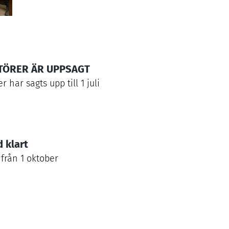
KTÖRER ÄR UPPSAGT
rer har sagts upp till
1
juli
 klart
 från
1
oktober