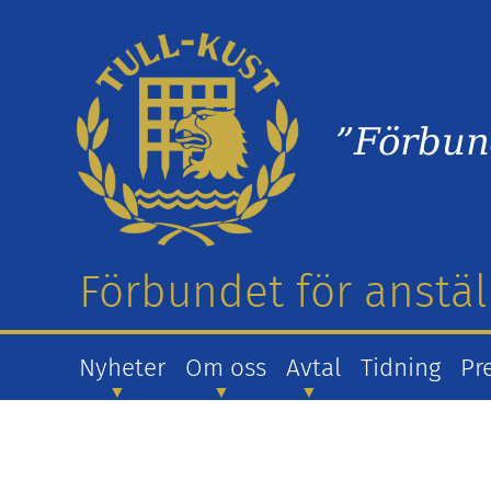
”Förbun
Förbundet för anstäl
Nyheter
Om oss
Avtal
Tidning
Pr