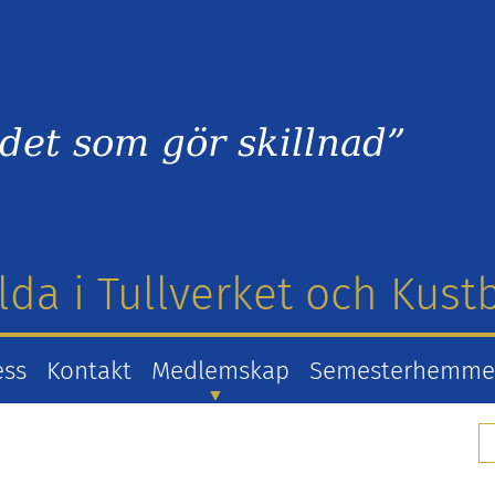
det som gör skillnad”
lda i Tullverket och Kus
ess
Kontakt
Medlemskap
Semesterhemm