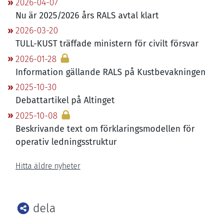
2026-04-07
Nu är
2025
/
2026
års
RALS
avtal klart
2026-03-20
TULL-KUST
träffade ministern för civilt försvar
2026-01-28
Information gällande
RALS
på Kustbevakningen
2025-10-30
Debattartikel på Altinget
2025-10-08
Beskrivande text om förklaringsmodellen för
operativ ledningsstruktur
Hitta äldre nyheter
dela
Facebook