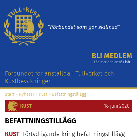
”Förbundet som gör skillnad”
BLI MEDLEM
Läs mer och ansök här
Förbundet för anställda i Tullverket och
Kustbevakningen
Start
> Nyheter >
Kust
> Befattningstillägg
KUST
18 juni 2020
BEFATTNINGSTILLÄGG
KUST
Förtydligande kring befattningstillägg