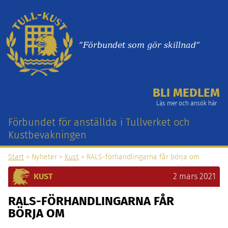
”Förbundet som gör skillnad”
BLI MEDLEM
Läs mer och ansök här
Förbundet för anställda i Tullverket och
Kustbevakningen
Start
> Nyheter >
Kust
> RALS-förhandlingarna får börja om
KUST
2 mars 2021
RALS-FÖRHANDLINGARNA FÅR
BÖRJA OM