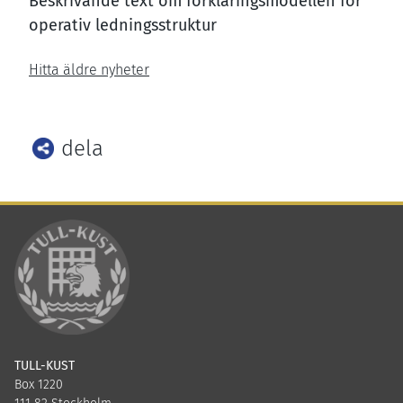
Beskrivande text om förklaringsmodellen för
operativ ledningsstruktur
Hitta äldre nyheter
dela
Facebook
Twitter
LinkedIn
TULL-KUST
Box 1220