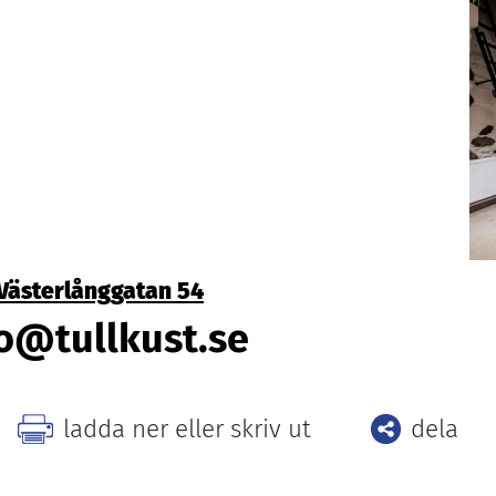
 Västerlånggatan
54
o@​tullkust.​se
Facebo
ladda ner eller skriv ut
dela
Twitter