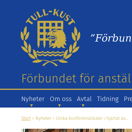
”Förbun
Förbundet för anstäl
Nyheter
Om oss
Avtal
Tidning
Pr
Start
> Nyheter > Unika konferenslokaler i hjärtat av…