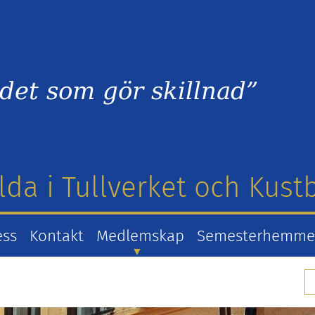
det som gör skillnad”
lda i Tullverket och Kus
ess
Kontakt
Medlemskap
Semesterhemm