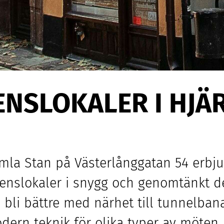
Gamla Stan på Västerlånggatan
54
erbjud
nslokaler i snygg och genomtänkt d
te bli bättre med närhet till tunnelba
rn teknik för olika typer av möten. V