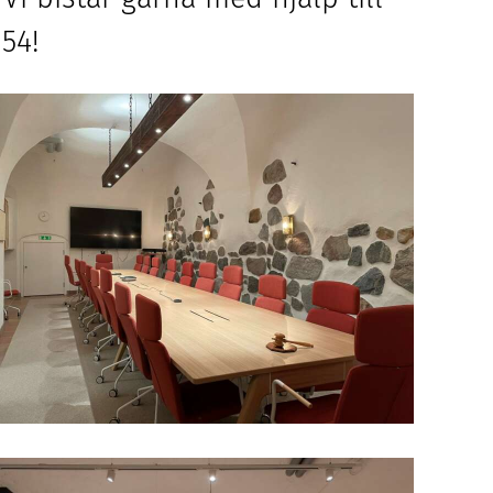
n
54
!