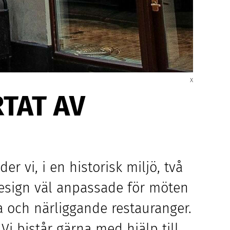
x
er vi, i en historisk miljö, två
esign väl anpassade för möten
na och närliggande restauranger.
i bistår gärna med hjälp till