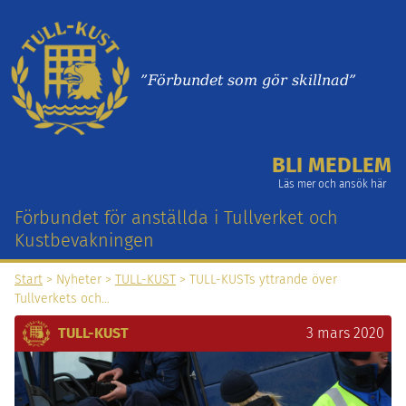
”Förbundet som gör skillnad”
BLI MEDLEM
Läs mer och ansök här
Förbundet för anställda i Tullverket och
Kustbevakningen
Start
> Nyheter >
TULL-KUST
> TULL-KUSTs yttrande över
Tullverkets och…
TULL-KUST
3 mars 2020