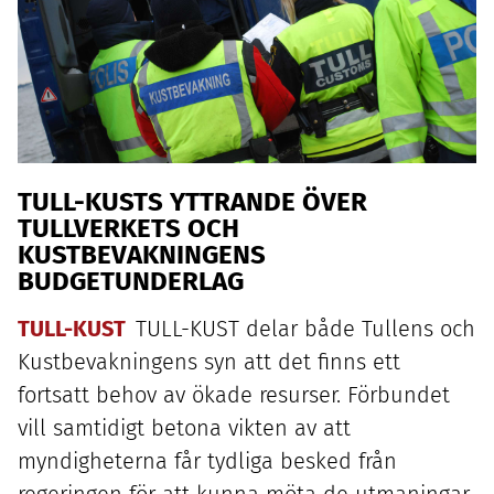
TULL-KUSTS YTTRANDE ÖVER
TULLVERKETS OCH
KUSTBEVAKNINGENS
BUDGETUNDERLAG
TULL-KUST
TULL-KUST
delar både Tullens och
Kustbevakningens syn att det finns ett
fortsatt behov av ökade resurser. Förbundet
vill samtidigt betona vikten av att
myndigheterna får tydliga besked från
regeringen för att kunna möta de utmaningar