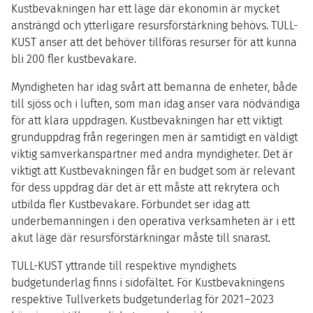
Kustbevakningen har ett läge där ekonomin är mycket
ansträngd och ytterligare resursförstärkning behövs.
TULL-
KUST
anser att det behöver tillföras resurser för att kunna
bli
200
fler kustbevakare.
Myndigheten har idag svårt att bemanna de enheter, både
till sjöss och i luften, som man idag anser vara nödvändiga
för att klara uppdragen. Kustbevakningen har ett viktigt
grunduppdrag från regeringen men är samtidigt en väldigt
viktig samverkanspartner med andra myndigheter. Det är
viktigt att Kustbevakningen får en budget som är relevant
för dess uppdrag där det är ett måste att rekrytera och
utbilda fler Kustbevakare. Förbundet ser idag att
underbemanningen i den operativa verksamheten är i ett
akut läge där resursförstärkningar måste till snarast.
TULL-KUST
yttrande till respektive myndighets
budgetunderlag finns i sidofältet. För Kustbevakningens
respektive Tullverkets budgetunderlag för
2021
–
2023