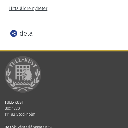
Hitta äldre nyheter
dela
Facebook
Twitter
LinkedIn
TULL-KUST
Box 1220
111 82 Stockholm
Besök:
Västerlånggatan 54