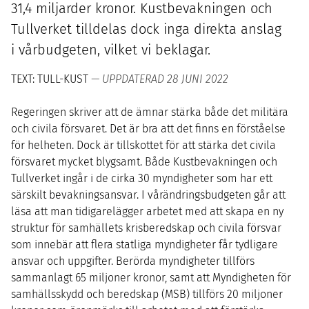
31
,
4
miljarder kronor. Kustbevakningen och
Tullverket tilldelas dock inga direkta anslag
i vårbudgeten, vilket vi beklagar.
TEXT: TULL-KUST
— UPPDATERAD 28 JUNI 2022
Regeringen skriver att de ämnar stärka både det militära
och civila försvaret. Det är bra att det finns en förståelse
för helheten. Dock är tillskottet för att stärka det civila
försvaret mycket blygsamt. Både Kustbevakningen och
Tullverket ingår i de cirka
30
myndigheter som har ett
särskilt bevakningsansvar. I vårändringsbudgeten går att
läsa att man tidigarelägger arbetet med att skapa en ny
struktur för samhällets krisberedskap och civila försvar
som innebär att flera statliga myndigheter får tydligare
ansvar och uppgifter. Berörda myndigheter tillförs
sammanlagt
65
miljoner kronor, samt att Myndigheten för
samhällsskydd och beredskap (
MSB
) tillförs
20
miljoner