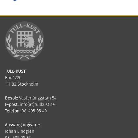
Twitter
LinkedIn
TULL-KUST
Box 1220
111 82 Stockholm
Besök:
Västerlånggatan 54
E-post:
info(at)tullkust.se
Telefon:
08-405 05 40
Ansvarig utgivare:
Johan Lindgren
08
–
405
05
37