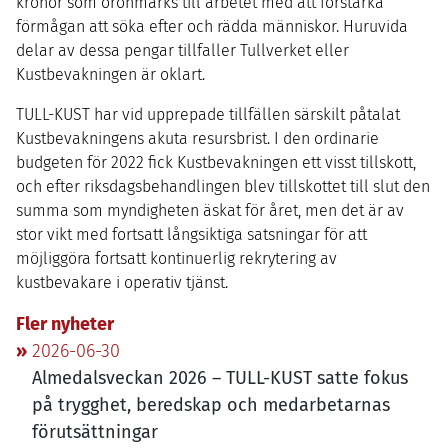
kronor som öronmärks till arbetet med att förstärka
förmågan att söka efter och rädda människor. Huruvida
delar av dessa pengar tillfaller Tullverket eller
Kustbevakningen är oklart.
TULL-KUST
har vid upprepade tillfällen särskilt påtalat
Kustbevakningens akuta resursbrist. I den ordinarie
budgeten för
2022
fick Kustbevakningen ett visst tillskott,
och efter riksdagsbehandlingen blev tillskottet till slut den
summa som myndigheten äskat för året, men det är av
stor vikt med fortsatt långsiktiga satsningar för att
möjliggöra fortsatt kontinuerlig rekrytering av
kustbevakare i operativ tjänst.
Fler nyheter
2026-06-30
Almedalsveckan
2026
–
TULL-KUST
satte fokus
på trygghet, beredskap och medarbetarnas
förutsättningar