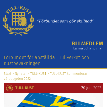
”Förbundet som gör skillnad”
BLI MEDLEM
Läs mer och ansök här
Förbundet för anställda i Tullverket och
Kustbevakningen
Start
> Nyheter >
TULL-KUST
> TULL-KUST kommenterar
vårbudgeten 2022
TULL-KUST
20 juni 2022